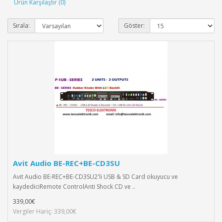
Ürün Karşılaştır (0)
Sırala:
Göster:
Avit Audio BE-REC+BE-CD3SU
Avit Audio BE-REC+BE-CD3SU2'li USB & SD Card okuyucu ve
kaydediciRemote ControlAnti Shock CD ve ..
339,00€
Vergiler Hariç: 339,00€