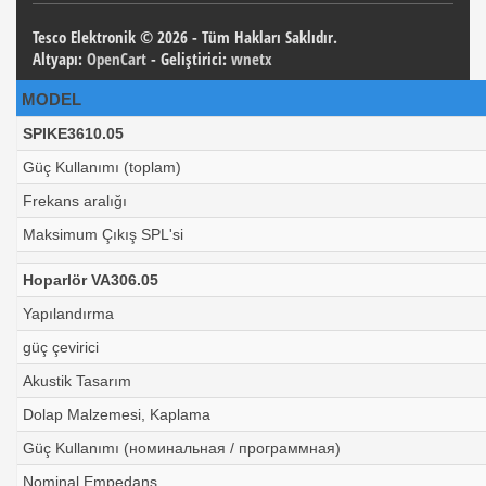
Tesco Elektronik © 2026 - Tüm Hakları Saklıdır.
Altyapı:
OpenCart
- Geliştirici:
wnetx
MODEL
SPIKE3610.05
Güç Kullanımı (toplam)
Frekans aralığı
Maksimum Çıkış SPL'si
Hoparlör VA306.05
Yapılandırma
güç çevirici
Akustik Tasarım
Dolap Malzemesi, Kaplama
Güç Kullanımı (номинальная / программная)
Nominal Empedans