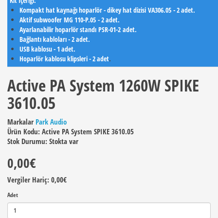
Kit İçeriği:
Kompakt hat kaynağı hoparlör - dikey hat dizisi
VA306.05
- 2 adet.
Aktif subwoofer
MG 110-P.05
- 2 adet.
Ayarlanabilir hoparlör standı
PSR-01-2
adet.
Bağlantı kabloları - 2 adet.
USB kablosu - 1 adet.
Hoparlör kablosu klipsleri - 2 adet
.
Active PA System 1260W SPIKE
3610.05
Markalar
Park Audio
Ürün Kodu: Active PA System SPIKE 3610.05
Stok Durumu: Stokta var
0,00€
Vergiler Hariç: 0,00€
Adet