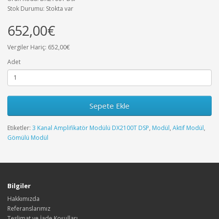
Stok Durumu: Stokta var
652,00€
Vergiler Hariç: 652,00€
Adet
Sepete Ekle
Etiketler:
3 Kanal Amplifikatör Modülü DX2100T DSP
,
Modül
,
Aktif Modül
,
Gömülü Modül
Bilgiler
Hakkımızda
Referanslarımız
Teslimat ve İade Koşulları