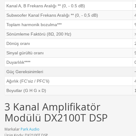
Kanal A, B Frekans Aralığı ** (0, - 0.5 dB)
Subwoofer Kanal Frekans Aralığı ** (0, - 0,5 dB)
Toplam harmonik bozulma***
Sönümleme Faktörü (8Ω, 200 Hz)
Dönüş oranı
Sinyal gürültü oranı
Duyarlılık****
Güç Gereksinimleri
Ağırlık (FC'siz / PFC'li)
Boyutlar (G H G х D)
3 Kanal Amplifikatör
Modülü DX2100T DSP
Markalar
Park Audio
Ürün Kodu: DX2100T DSP