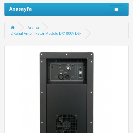
Anasayfa
Arama
2 Kanal Amplifikatör Modülü DX1800V DSP