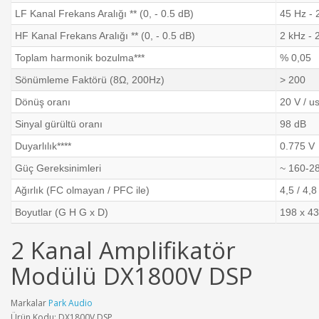
LF Kanal Frekans Aralığı ** (0, - 0.5 dB)
45 Hz - 
HF Kanal Frekans Aralığı ** (0, - 0.5 dB)
2 kHz - 
Toplam harmonik bozulma***
% 0,05
Sönümleme Faktörü (8Ω, 200Hz)
> 200
Dönüş oranı
20 V / u
Sinyal gürültü oranı
98 dB
Duyarlılık****
0.775 V
Güç Gereksinimleri
~ 160-28
Ağırlık (FC olmayan / PFC ile)
4,5 / 4,8
Boyutlar (G H G х D)
198 х 4
2 Kanal Amplifikatör
Modülü DX1800V DSP
Markalar
Park Audio
Ürün Kodu: DX1800V DSP