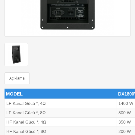
Açıklama
MODEL
DX1800
LF Kanal Gücü *, 4Ω
1400 W
LF Kanal Gücü *, 8Ω
800 W
HF Kanal Gücü *, 4Ω
350 W
HF Kanal Gücü *, 8Ω
200 W