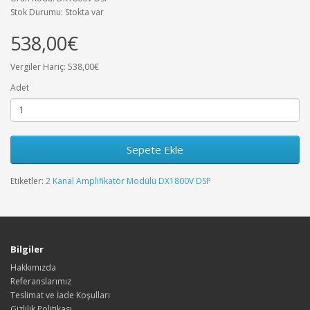
Stok Durumu: Stokta var
538,00€
Vergiler Hariç: 538,00€
Adet
Sepete Ekle
Etiketler:
2 Kanal Amplifikatör Modülü DX1800V DSP
Bilgiler
Hakkımızda
Referanslarımız
Teslimat ve İade Koşulları
Gizlilik Politikası