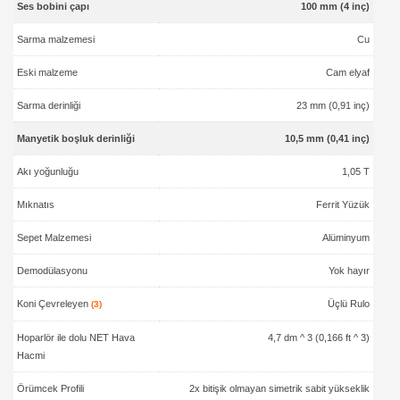
Ses bobini çapı
100 mm (4 inç)
Sarma malzemesi
Cu
Eski malzeme
Cam elyaf
Sarma derinliği
23 mm (0,91 inç)
Manyetik boşluk derinliği
10,5 mm (0,41 inç)
Akı yoğunluğu
1,05 T
Mıknatıs
Ferrit Yüzük
Sepet Malzemesi
Alüminyum
Demodülasyonu
Yok hayır
Koni Çevreleyen
Üçlü Rulo
(3)
Hoparlör ile dolu NET Hava
4,7 dm ^ 3 (0,166 ft ^ 3)
Hacmi
Örümcek Profili
2x bitişik olmayan simetrik sabit yükseklik