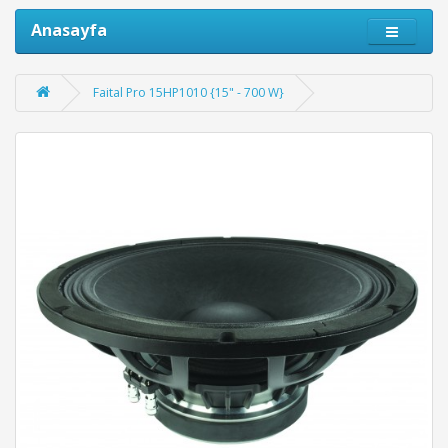
Anasayfa
Faital Pro 15HP1010 {15" - 700 W}