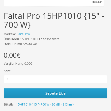
dalgaları
Faital Pro 15HP1010 {15" -
700 W}
Markalar
Faital Pro
Ürün Kodu: 15HP1010 LF Loadspeakers
Stok Durumu: Stokta var
0,00€
Vergiler Hariç: 0,00€
Adet
Sepete Ekle
Etiketler:
15HP1010 { 15 "- 700 W - 96 dB - 8 Ohm }