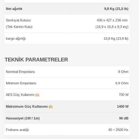
Net ağırlık
9,8 Kg (21,5 lb)
Sevkıyat Kutusu
430 x 427 x 236 mm
(Tek Karton Kutu)
(16,9 x 16,8 x 9,3 inç)
kargo ağırlığı
10,8 Kg (23,8 lb)
TEKNİK PARAMETRELER
Nominal Empedans
8 Ohm
Minimum Empedans
6.9 Ohm
AES Güç Kullanımı
700 W
(1)
Maksimum Güç Kullanımı
1400 W
(2)
Hassasiyet (1W / 1m)
96 dB
Frekans aralığı
40 ÷ 2500 Hz