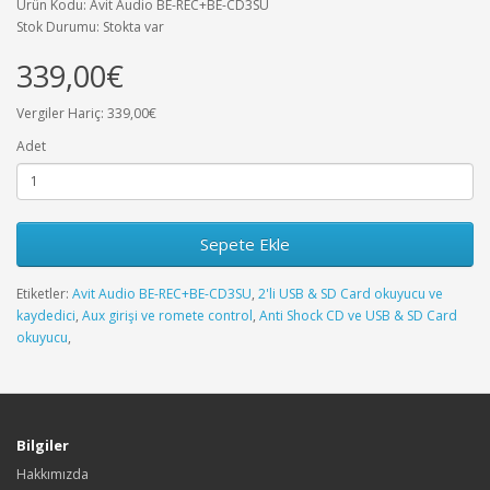
Ürün Kodu: Avit Audio BE-REC+BE-CD3SU
Stok Durumu: Stokta var
339,00€
Vergiler Hariç: 339,00€
Adet
Sepete Ekle
Etiketler:
Avit Audio BE-REC+BE-CD3SU
,
2'li USB & SD Card okuyucu ve
kaydedici
,
Aux girişi ve romete control
,
Anti Shock CD ve USB & SD Card
okuyucu
,
Bilgiler
Hakkımızda